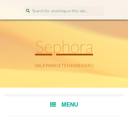
Search
for:
Sephora
VALKPARKIETENKWEKERIJ
SKIP
MENU
TO
CONTENT