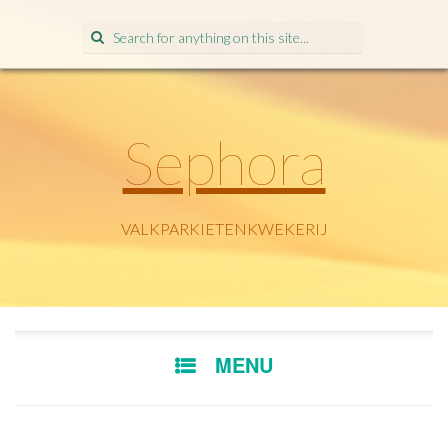
Search
for:
Sephora
VALKPARKIETENKWEKERIJ
SKIP
MENU
TO
CONTENT