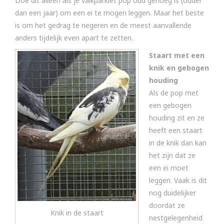
Doe dit alleen als je valkparkiet pop oud genoeg is (ouder
dan een jaar) om een ei te mogen leggen. Maar het beste
is om het gedrag te negeren en de meest aanvallende
anders tijdelijk even apart te zetten.
Staart met een
knik en gebogen
houding
Als de pop met
een gebogen
houding zit en ze
heeft een staart
in de knik dan kan
het zijn dat ze
een ei moet
leggen. Vaak is dit
nog duidelijker
doordat ze
Knik in de staart
nestgelegenheid