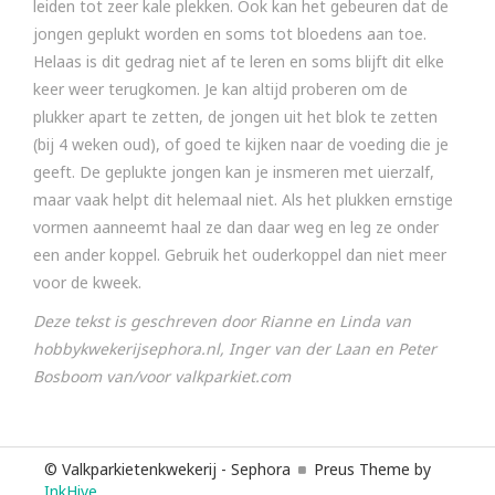
leiden tot zeer kale plekken. Ook kan het gebeuren dat de
jongen geplukt worden en soms tot bloedens aan toe.
Helaas is dit gedrag niet af te leren en soms blijft dit elke
keer weer terugkomen. Je kan altijd proberen om de
plukker apart te zetten, de jongen uit het blok te zetten
(bij 4 weken oud), of goed te kijken naar de voeding die je
geeft. De geplukte jongen kan je insmeren met uierzalf,
maar vaak helpt dit helemaal niet. Als het plukken ernstige
vormen aanneemt haal ze dan daar weg en leg ze onder
een ander koppel. Gebruik het ouderkoppel dan niet meer
voor de kweek.
Deze tekst is geschreven door Rianne en Linda van
hobbykwekerijsephora.nl, Inger van der Laan en Peter
Bosboom van/voor valkparkiet.com
© Valkparkietenkwekerij - Sephora
Preus Theme by
InkHive
.