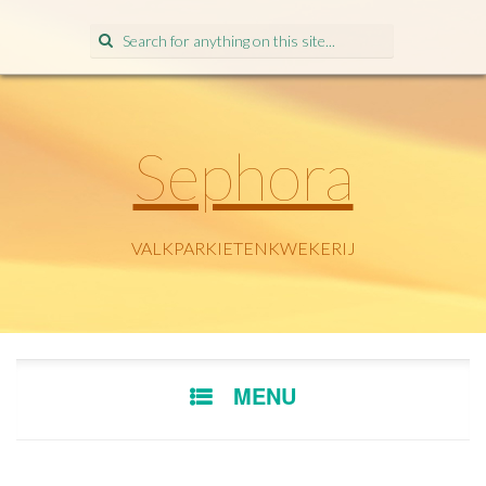
Search
for:
Sephora
VALKPARKIETENKWEKERIJ
SKIP
MENU
TO
CONTENT