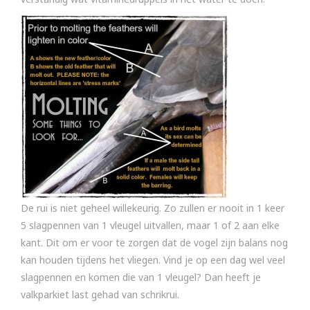
De rui is niet geheel willekeurig. Zo zullen er nooit in 1 keer
5 slagpennen van 1 vleugel uitvallen, maar 1 of 2 aan elke
kant. Dit om er voor te zorgen dat de vogel zijn balans nog
kan houden tijdens het vliegen. Vind je op een dag wel veel
slagpennen en komen die van 1 vleugel? Dan heeft je
valkparkiet last gehad van schrikrui.