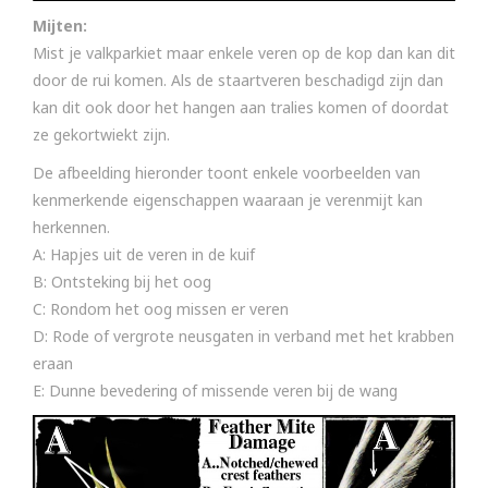
Mijten:
Mist je valkparkiet maar enkele veren op de kop dan kan dit
door de rui komen. Als de staartveren beschadigd zijn dan
kan dit ook door het hangen aan tralies komen of doordat
ze gekortwiekt zijn.
De afbeelding hieronder toont enkele voorbeelden van
kenmerkende eigenschappen waaraan je verenmijt kan
herkennen.
A: Hapjes uit de veren in de kuif
B: Ontsteking bij het oog
C: Rondom het oog missen er veren
D: Rode of vergrote neusgaten in verband met het krabben
eraan
E: Dunne bevedering of missende veren bij de wang