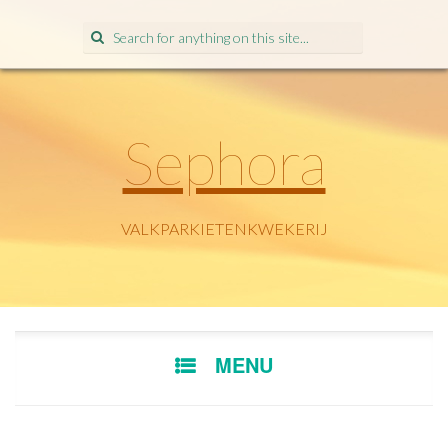
Search
for:
Sephora
VALKPARKIETENKWEKERIJ
SKIP
MENU
TO
CONTENT