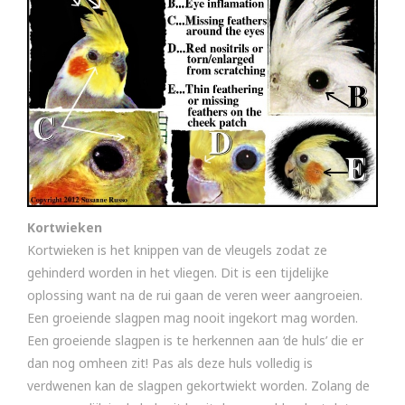
Kortwieken
Kortwieken is het knippen van de vleugels zodat ze
gehinderd worden in het vliegen. Dit is een tijdelijke
oplossing want na de rui gaan de veren weer aangroeien.
Een groeiende slagpen mag nooit ingekort mag worden.
Een groeiende slagpen is te herkennen aan ‘de huls’ die er
dan nog omheen zit! Pas als deze huls volledig is
verdwenen kan de slagpen gekortwiekt worden. Zolang de