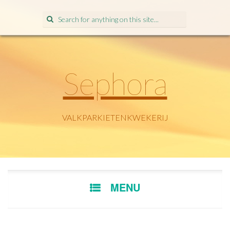
Search
for:
Sephora
VALKPARKIETENKWEKERIJ
SKIP
MENU
TO
CONTENT