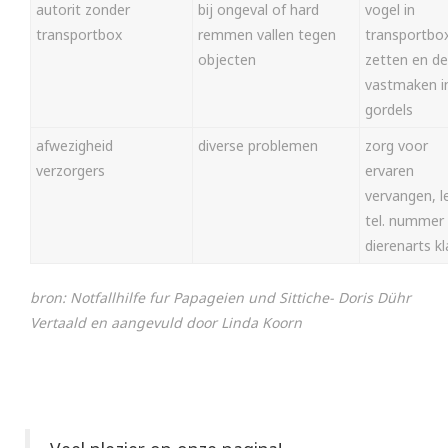
autorit zonder
bij ongeval of hard
vogel in
transportbox
remmen vallen tegen
transportbo
objecten
zetten en d
vastmaken i
gordels
afwezigheid
diverse problemen
zorg voor
verzorgers
ervaren
vervangen, l
tel. nummer
dierenarts kl
bron: Notfallhilfe fur Papageien und Sittiche- Doris Dühr
Vertaald en aangevuld door Linda Koorn