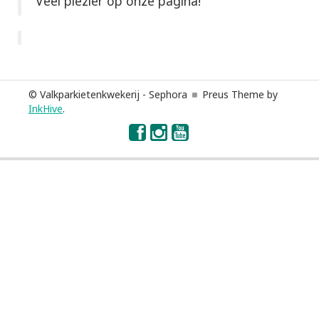
Veel plezier op onze pagina!
© Valkparkietenkwekerij - Sephora
Preus Theme by
InkHive
.