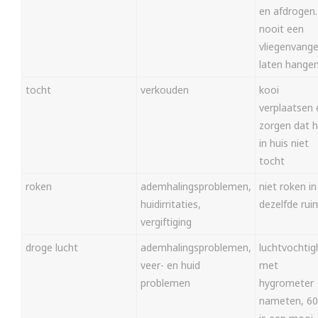
en afdrogen.
nooit een
vliegenvange
laten hange
tocht
verkouden
kooi
verplaatsen 
zorgen dat 
in huis niet
tocht
roken
ademhalingsproblemen,
niet roken in
huidirritaties,
dezelfde rui
vergiftiging
droge lucht
ademhalingsproblemen,
luchtvochtig
veer- en huid
met
problemen
hygrometer
nameten, 6