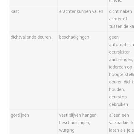
glas is.
kast
erachter kunnen vallen
dichtmaken
achter of
tussen de ka
dichtvallende deuren
beschadigingen
geen
automatisc
deursluiter
aanbrengen,
iedereen op
hoogte stell
deuren dicht
houden,
deurstop
gebruiken
gordijnen
vast blijven hangen,
alleen een
beschadigingen,
valkparkiet l
wurging
laten als je e