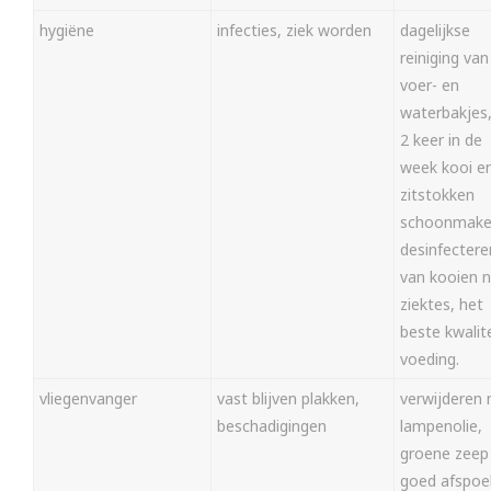
hygiëne
infecties, ziek worden
dagelijkse
reiniging van
voer- en
waterbakjes,
2 keer in de
week kooi e
zitstokken
schoonmake
desinfectere
van kooien 
ziektes, het
beste kwalit
voeding.
vliegenvanger
vast blijven plakken,
verwijderen
beschadigingen
lampenolie,
groene zeep
goed afspoe