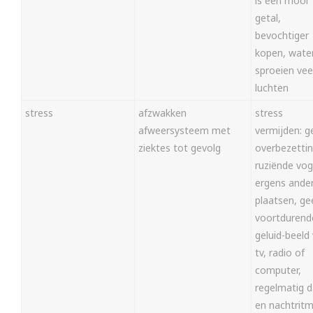
is een mooi
getal,
bevochtiger
kopen, wate
sproeien vee
luchten
stress
afzwakken
stress
afweersysteem met
vermijden: g
ziektes tot gevolg
overbezettin
ruziënde vog
ergens ande
plaatsen, ge
voortdurend
geluid-beeld
tv, radio of
computer,
regelmatig 
en nachtritm