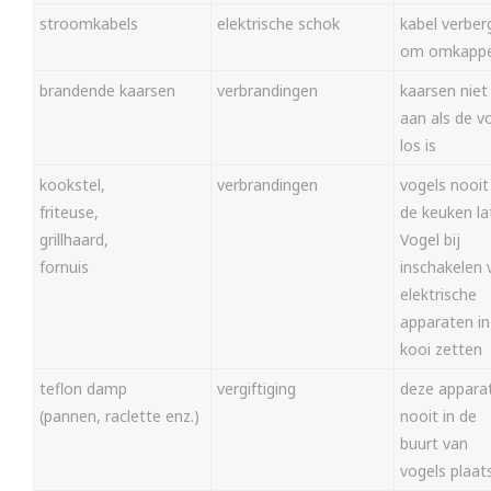
stroomkabels
elektrische schok
kabel verber
om omkapp
brandende kaarsen
verbrandingen
kaarsen niet
aan als de v
los is
kookstel,
verbrandingen
vogels nooit
friteuse,
de keuken la
grillhaard,
Vogel bij
fornuis
inschakelen 
elektrische
apparaten in
kooi zetten
teflon damp
vergiftiging
deze appara
(pannen, raclette enz.)
nooit in de
buurt van
vogels plaat