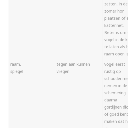
zetten, in de
zomer hor
plaatsen of 
kattennet.
Beter is om
vogel in de k
te laten als 
raam open i
raam,
tegen aan kunnen
vogel eerst
spiegel
vliegen
rustig op
schouder m
nemen in de
schemering
daarna
gordijnen di
of goed ken
maken dat h