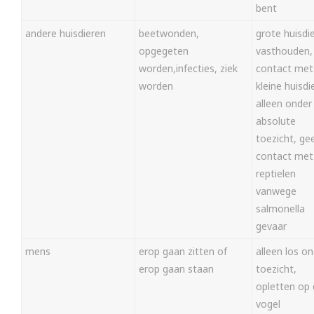
bent
andere huisdieren
beetwonden,
grote huisdi
opgegeten
vasthouden,
worden,infecties, ziek
contact met
worden
kleine huisdi
alleen onder
absolute
toezicht, ge
contact met
reptielen
vanwege
salmonella
gevaar
mens
erop gaan zitten of
alleen los o
erop gaan staan
toezicht,
opletten op
vogel