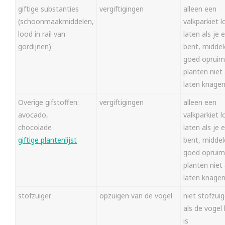
giftige substanties
vergiftigingen
alleen een
(schoonmaakmiddelen,
valkparkiet l
lood in rail van
laten als je e
gordijnen)
bent, midde
goed opruim
planten niet
laten knage
Overige gifstoffen:
vergiftigingen
alleen een
avocado,
valkparkiet l
chocolade
laten als je e
giftige plantenlijst
bent, midde
goed opruim
planten niet
laten knage
stofzuiger
opzuigen van de vogel
niet stofzui
als de vogel 
is