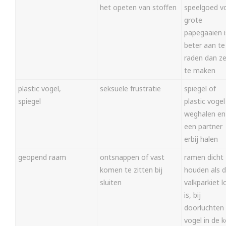
het opeten van stoffen
speelgoed v
grote
papegaaien i
beter aan te
raden dan ze
te maken
plastic vogel,
seksuele frustratie
spiegel of
spiegel
plastic vogel
weghalen en
een partner
erbij halen
geopend raam
ontsnappen of vast
ramen dicht
komen te zitten bij
houden als 
sluiten
valkparkiet l
is, bij
doorluchten
vogel in de k