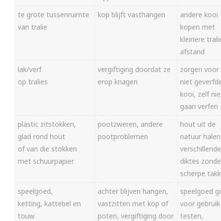
te grote tussenruimte
kop blijft vasthangen
andere kooi
van tralie
kopen met
kleinere trali
afstand
lak/verf
vergiftiging doordat ze
zorgen voor
op tralies
erop knagen
niet geverfd
kooi, zelf nie
gaan verfen
plastic zitstokken,
pootzweren, andere
hout uit de
glad rond hout
pootproblemen
natuur halen
of van die stokken
verschillende
met schuurpapier
diktes zonde
scherpe tak
speelgoed,
achter blijven hangen,
speelgoed g
ketting, kattebel en
vastzitten met kop of
voor gebruik
touw
poten, vergiftiging door
testen,