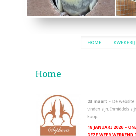
BONTE MAN
EF GEZO
SKIP
HOME
KWEKERIJ
TO
CONTENT
Home
23 maart –
De website 
vinden zijn. Inmiddels z
koop.
18 JANUARI 2026 – O
DEZE WEER WERKEND T