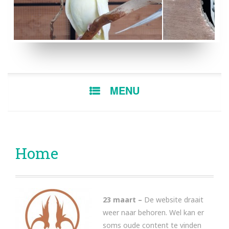
LUTINO POP
BONTE MAN
SKIP
MENU
TO
CONTENT
Home
23 maart –
De website draait
weer naar behoren. Wel kan er
soms oude content te vinden