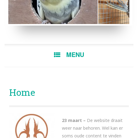
BONTE MAN
EF GEZOOMDE BLEE
SKIP
MENU
TO
CONTENT
Home
23 maart –
De website draait
weer naar behoren. Wel kan er
soms oude content te vinden