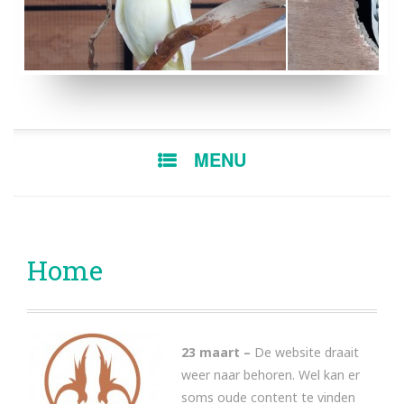
BONTE MAN
E
SKIP
MENU
TO
CONTENT
Home
23 maart –
De website draait
weer naar behoren. Wel kan er
soms oude content te vinden