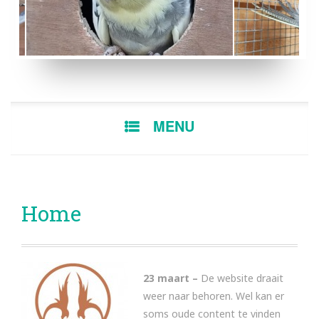
BONTE MAN
EF GEZOOMDE BLEE
SKIP
MENU
TO
CONTENT
Home
23 maart –
De website draait
weer naar behoren. Wel kan er
soms oude content te vinden