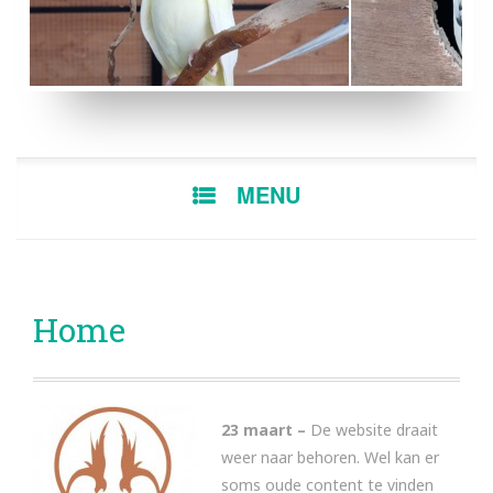
LUTINO POP
BONTE MAN
SKIP
MENU
TO
CONTENT
Home
23 maart –
De website draait
weer naar behoren. Wel kan er
soms oude content te vinden