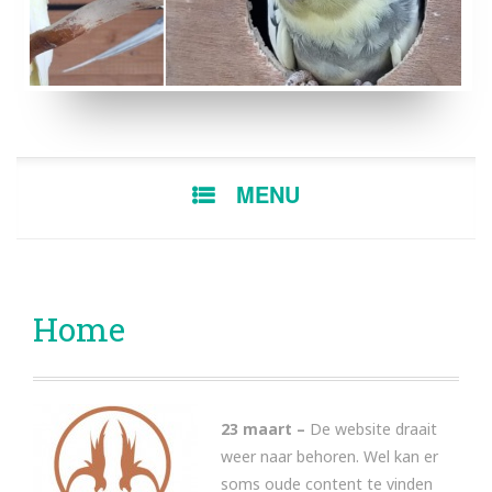
BONTE MAN
EF GEZOOMDE B
SKIP
MENU
TO
CONTENT
Home
23 maart –
De website draait
weer naar behoren. Wel kan er
soms oude content te vinden