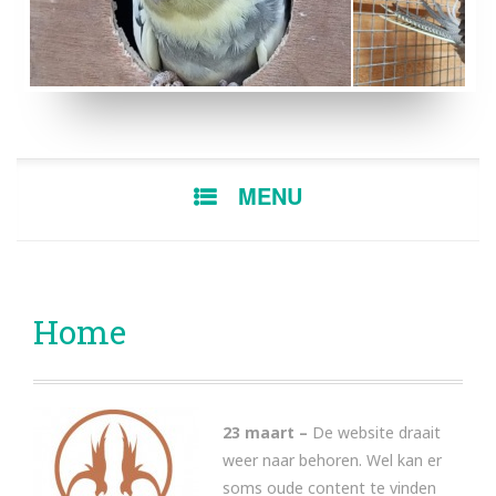
BONTE MAN
EF GEZOOMDE BLEE
SKIP
MENU
TO
CONTENT
Home
23 maart –
De website draait
weer naar behoren. Wel kan er
soms oude content te vinden