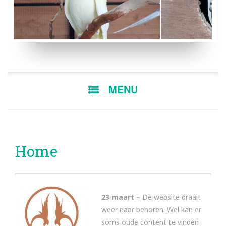
LUTINO POP
BONTE MAN
SKIP
MENU
TO
CONTENT
Home
23 maart –
De website draait
weer naar behoren. Wel kan er
soms oude content te vinden