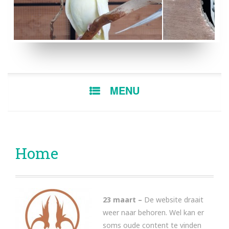
LUTINO POP
BONTE MAN
SKIP
MENU
TO
CONTENT
Home
23 maart –
De website draait
weer naar behoren. Wel kan er
soms oude content te vinden