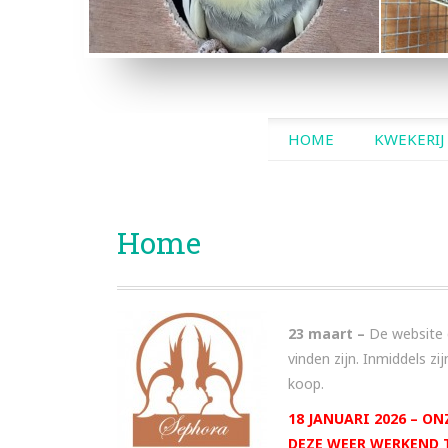
KER
OPALINES
B
SKIP
HOME
KWEKERIJ
TO
CONTENT
Home
23 maart –
De website 
vinden zijn. Inmiddels z
koop.
18 JANUARI 2026 – O
DEZE WEER WERKEND T