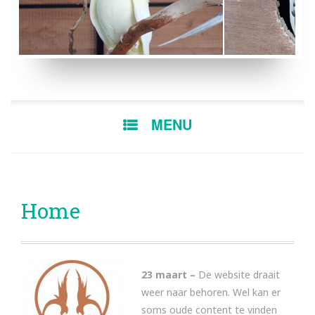
LUTINO POP
BONTE MAN
SKIP
MENU
TO
CONTENT
Home
23 maart –
De website draait
weer naar behoren. Wel kan er
soms oude content te vinden