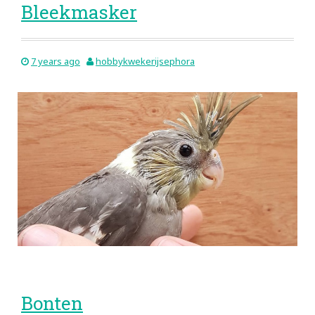
Bleekmasker
7 years ago
hobbykwekerijsephora
Bonten