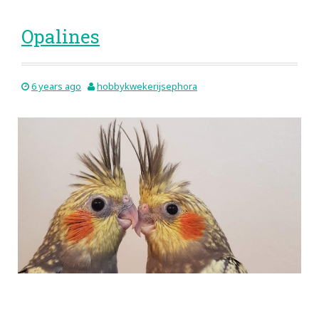
Opalines
6 years ago
hobbykwekerijsephora