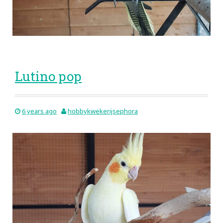
Lutino pop
6 years ago
hobbykwekerijsephora