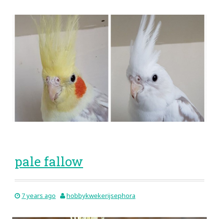
pale fallow
7 years ago
hobbykwekerijsephora