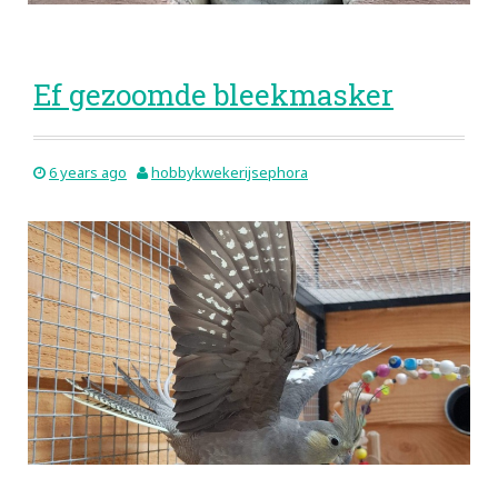
Ef gezoomde bleekmasker
6 years ago
hobbykwekerijsephora