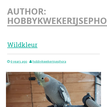
AUTHOR:
HOBBYKWEKERIJSEPH
Wildkleur
6 years ago
hobbykwekerijsephora