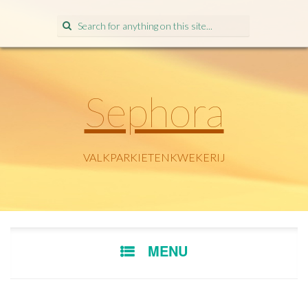
Search
for:
Sephora
VALKPARKIETENKWEKERIJ
SKIP
MENU
TO
CONTENT