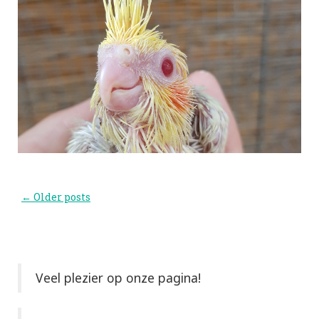
Post
←
Older posts
navigation
Veel plezier op onze pagina!