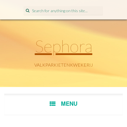
Search
for:
Sephora
VALKPARKIETENKWEKERIJ
SKIP
MENU
TO
CONTENT